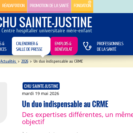
RÉADAPTATION
PROMOTION DE LA SANTÉ
FONDATION
CHU SAINTE-JUSTINE
Centre hospitalier universitaire mère-enfant
S &
CALENDRIER &
EMPLOIS &
PROFESSIONNELS
ICES
SALLE DE PRESSE
BÉNÉVOLAT
DE LA SANTÉ
Actualités
>
2026
>
Un duo indispensable au CRME
CHU SAINTE-JUSTINE
mardi 19 mai 2026
Un duo indispensable au CRME
Des expertises différentes, un mêm
objectif