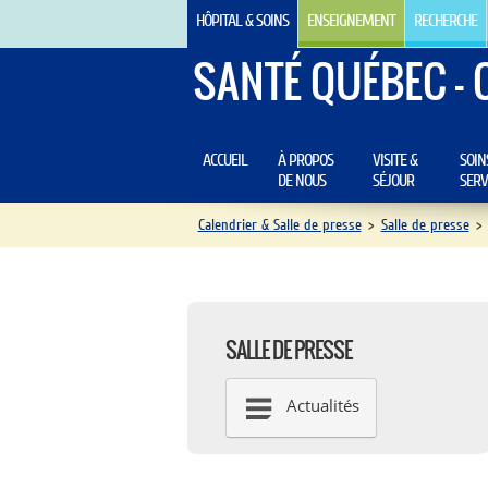
HÔPITAL & SOINS
ENSEIGNEMENT
RECHERCHE
SANTÉ QUÉBEC - 
ACCUEIL
À PROPOS
VISITE &
SOIN
DE NOUS
SÉJOUR
SERV
Calendrier & Salle de presse
>
Salle de presse
>
SALLE DE PRESSE
Actualités