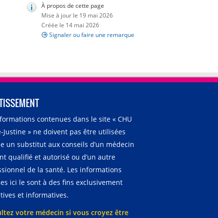
À propos de cette page
Mise à jour le 19 mai 2026
Créée le 14 mai 2026
Signaler ou faire une remarque
TISSEMENT
nformations contenues dans le site « CHU
-Justine » ne doivent pas être utilisées
 un substitut aux conseils d’un médecin
t qualifié et autorisé ou d’un autre
ssionnel de la santé. Les informations
es ici le sont à des fins exclusivement
ives et informatives.
ltez votre médecin si vous croyez être