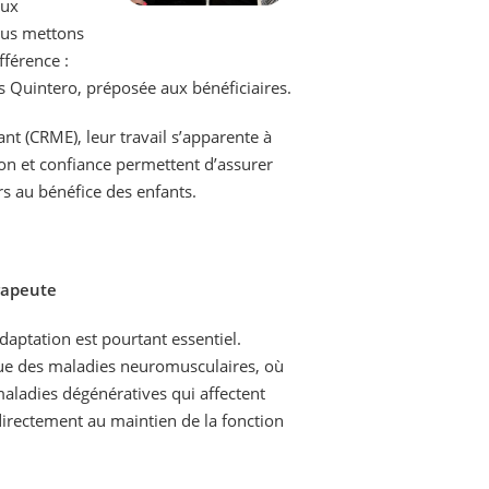
aux
nous mettons
fférence :
as Quintero, préposée aux bénéficiaires.
t (CRME), leur travail s’apparente à
ion et confiance permettent d’assurer
urs au bénéfice des enfants.
érapeute
aptation est pourtant essentiel.
ique des maladies neuromusculaires, où
maladies dégénératives qui affectent
directement au maintien de la fonction