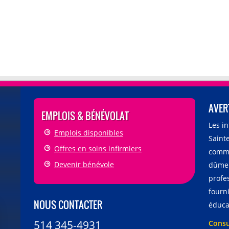
AVER
EMPLOIS & BÉNÉVOLAT
Les i
Emplois disponibles
Sainte
Offres en soins infirmiers
comme
Devenir bénévole
dûmen
profe
fourni
NOUS CONTACTER
éducat
514 345-4931
Consu