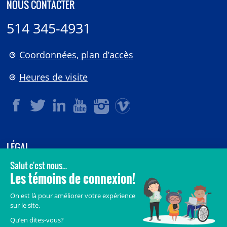
NOUS CONTACTER
514 345-4931
Coordonnées, plan d’accès
Heures de visite
LÉGAL
© 2006-
2026
CHU Sainte-Justine.
Tous droits réservés.
Avis légaux
Confidentialité
Sécurité
Crédits
Accès aux documents des organismes publics