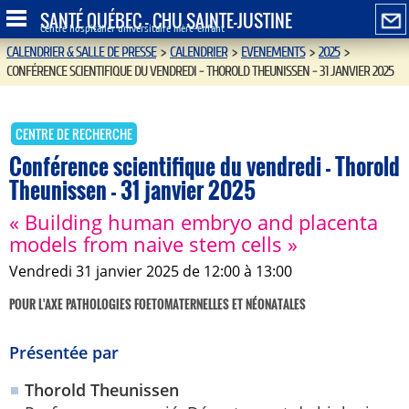
SANTÉ QUÉBEC - CHU SAINTE-JUSTINE
Centre hospitalier universitaire mère-enfant
CALENDRIER & SALLE DE PRESSE
>
CALENDRIER
>
EVENEMENTS
>
2025
>
CONFÉRENCE SCIENTIFIQUE DU VENDREDI - THOROLD THEUNISSEN - 31 JANVIER 2025
CENTRE DE RECHERCHE
Conférence scientifique du vendredi - Thorold
Theunissen - 31 janvier 2025
« Building human embryo and placenta
models from naive stem cells »
vendredi 31 janvier 2025 de 12:00 à 13:00
POUR L'AXE PATHOLOGIES FOETOMATERNELLES ET NÉONATALES
Présentée par
Thorold Theunissen