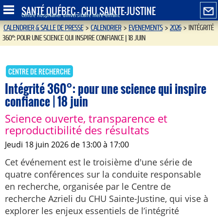
SANTÉ QUÉBEC - CHU SAINTE-JUSTINE
Centre hospitalier universitaire mère-enfant
CALENDRIER & SALLE DE PRESSE
>
CALENDRIER
>
EVENEMENTS
>
2026
>
INTÉGRITÉ
360°: POUR UNE SCIENCE QUI INSPIRE CONFIANCE | 18 JUIN
CENTRE DE RECHERCHE
Intégrité 360°: pour une science qui inspire
confiance | 18 juin
Science ouverte, transparence et
reproductibilité des résultats
jeudi 18 juin 2026 de 13:00 à 17:00
Cet événement est le troisième d'une série de
quatre conférences sur la conduite responsable
en recherche, organisée par le Centre de
recherche Azrieli du CHU Sainte-Justine, qui vise à
explorer les enjeux essentiels de l’intégrité