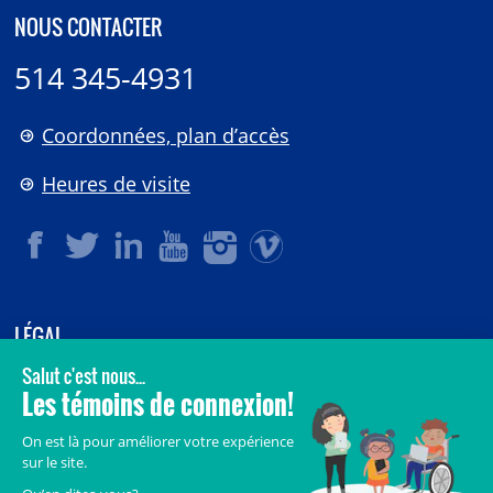
NOUS CONTACTER
514 345-4931
Coordonnées, plan d’accès
Heures de visite
LÉGAL
© 2006-
2026
CHU Sainte-Justine.
Tous droits réservés.
Avis légaux
Confidentialité
Sécurité
Crédits
Accès aux documents des organismes publics