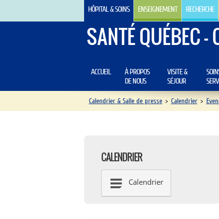
HÔPITAL & SOINS
ENSEIGNEMENT
RECHERCHE
SANTÉ QUÉBEC - 
ACCUEIL
À PROPOS
VISITE &
SOIN
DE NOUS
SÉJOUR
SERV
Calendrier & Salle de presse
>
Calendrier
>
Even
CALENDRIER
Calendrier