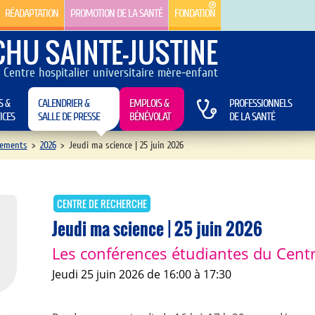
RÉADAPTATION
PROMOTION DE LA SANTÉ
FONDATION
CHU SAINTE-JUSTINE
Centre hospitalier universitaire mère-enfant
S &
CALENDRIER &
EMPLOIS &
PROFESSIONNELS
ICES
SALLE DE PRESSE
BÉNÉVOLAT
DE LA SANTÉ
ements
>
2026
>
Jeudi ma science | 25 juin 2026
CENTRE DE RECHERCHE
Jeudi ma science | 25 juin 2026
Les conférences étudiantes du Cent
jeudi 25 juin 2026 de 16:00 à 17:30