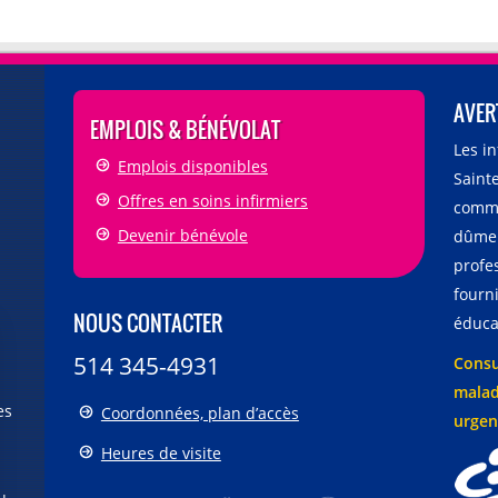
AVER
EMPLOIS & BÉNÉVOLAT
Les i
Emplois disponibles
Sainte
Offres en soins infirmiers
comme
Devenir bénévole
dûmen
profe
fourni
NOUS CONTACTER
éducat
514 345-4931
Consu
malad
es
Coordonnées, plan d’accès
urgen
Heures de visite
u