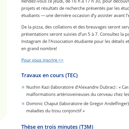
Rendez-vous ce jeudi, de 16 h à 17 h 30, pour découvri
projets et résultats de recherche présentés par les étu
étudiants — une dernière occasion d’y assister avant l’
De la pizza, des collations et des breuvages seront serv
présentations seront suivies d’un 5 à 7. Consultez la p
Instagram de l’Association étudiante pour les détails et
en grand nombre!
Pour vous inscrire >>
Travaux en cours (TEC)
Nushin Kazi (laboratoire d’Alexandre Dubrac) : « Ca
malformations artérioveineuses du cerveau chez les
Dominic Chaput (laboratoire de Gregor Andelfinger) 
maladies du tissu conjonctif »
Thèse en trois minutes (T3M)