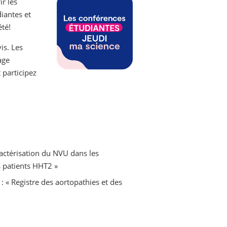
r les
diantes et
été!
is. Les
age
 participez
ractérisation du NVU dans les
 patients HHT2 »
: « Registre des aortopathies et des