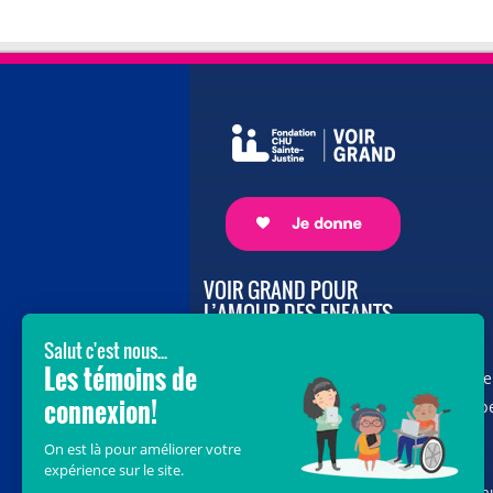
VOIR GRAND POUR
L’AMOUR DES ENFANTS
Avec le soutien de donateurs comme
vous au cœur de la campagne majeure
Voir Grand, nous conduisons les équip
soignantes vers les opportunités de la
science et des nouvelles technologies
pour que chaque enfant, où qu’il soit a