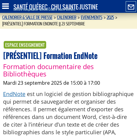
SANTÉ QUÉBEC - CHU SAINTE-JUSTINE
Centre hospitalier universitaire mère-enfant
CALENDRIER & SALLE DE PRESSE
>
CALENDRIER
>
EVENEMENTS
>
2025
>
[PRÉSENTIEL] FORMATION ENDNOTE || 23 SEPTEMBRE
ESPACE ENSEIGNEMENT
[PRÉSENTIEL] Formation EndNote
Formation documentaire des
Bibliothèques
mardi 23 septembre 2025 de 15:00 à 17:00
EndNote
est un logiciel de gestion bibliographique
qui permet de sauvegarder et organiser des
références. Il permet également d’exporter des
références dans un document Word, c’est-à-dire
de citer à l’intérieur d’un texte et de créer des
bibliographies dans le style particulier (APA,