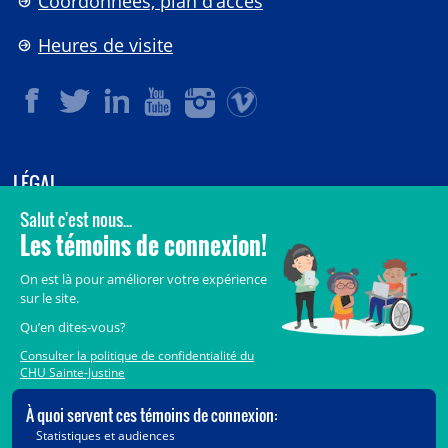
Coordonnées, plan d’accès
Heures de visite
LÉGAL
© 2006-
2026
CHU Sainte-Justine.
Tous droits réservés.
Avis légaux
Confidentialité
Sécurité
Crédits
Accès aux documents des organismes publics