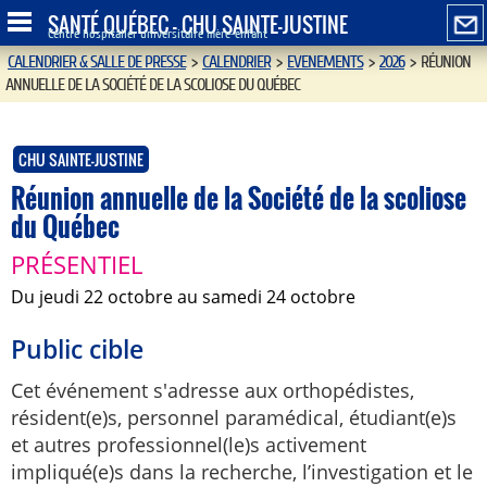
SANTÉ QUÉBEC - CHU SAINTE-JUSTINE
Centre hospitalier universitaire mère-enfant
CALENDRIER & SALLE DE PRESSE
>
CALENDRIER
>
EVENEMENTS
>
2026
>
RÉUNION
ANNUELLE DE LA SOCIÉTÉ DE LA SCOLIOSE DU QUÉBEC
CHU SAINTE-JUSTINE
Réunion annuelle de la Société de la scoliose
du Québec
PRÉSENTIEL
du jeudi 22 octobre au samedi 24 octobre
Public cible
Cet événement s'adresse aux orthopédistes,
résident(e)s, personnel paramédical, étudiant(e)s
et autres professionnel(le)s activement
impliqué(e)s dans la recherche, l’investigation et le