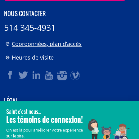
NOUS CONTACTER
514 345-4931
Coordonnées, plan d’accès
Heures de visite
LÉGAL
© 2006-
2026
CHU Sainte-Justine.
Tous droits réservés.
Avis légaux
Confidentialité
Sécurité
Crédits
Accès aux documents des organismes publics