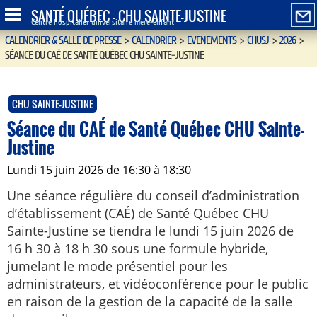
SANTÉ QUÉBEC - CHU SAINTE-JUSTINE
Centre hospitalier universitaire mère-enfant
CALENDRIER & SALLE DE PRESSE
>
CALENDRIER
>
EVENEMENTS
>
CHUSJ
>
2026
>
SÉANCE DU CAÉ DE SANTÉ QUÉBEC CHU SAINTE-JUSTINE
CHU SAINTE-JUSTINE
Séance du CAÉ de Santé Québec CHU Sainte-
Justine
lundi 15 juin 2026 de 16:30 à 18:30
Une séance régulière du conseil d’administration
d’établissement (CAÉ) de Santé Québec CHU
Sainte-Justine se tiendra le lundi 15 juin 2026 de
16 h 30 à 18 h 30 sous une formule hybride,
jumelant le mode présentiel pour les
administrateurs, et vidéoconférence pour le public
en raison de la gestion de la capacité de la salle