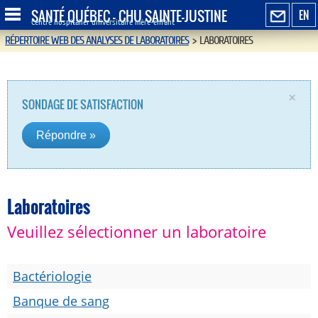
SANTÉ QUÉBEC - CHU SAINTE-JUSTINE
EN
Centre hospitalier universitaire mère-enfant
RÉPERTOIRE WEB DES ANALYSES DE LABORATOIRES
>
LABORATOIRES
×
SONDAGE DE SATISFACTION
Répondre »
Laboratoires
Veuillez sélectionner un laboratoire
Bactériologie
Banque de sang