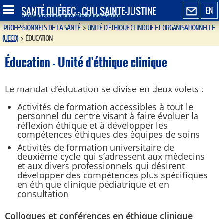
SANTÉ QUÉBEC - CHU SAINTE-JUSTINE
EN
Centre hospitalier universitaire mère-enfant
PROFESSIONNELS DE LA SANTÉ
>
UNITÉ D'ÉTHIQUE CLINIQUE ET ORGANISATIONNELLE
(UECO)
>
ÉDUCATION
Éducation - Unité d'éthique clinique
Le mandat d’éducation se divise en deux volets :
Activités de formation accessibles à tout le
personnel du centre visant à faire évoluer la
réflexion éthique et à développer les
compétences éthiques des équipes de soins
Activités de formation universitaire de
deuxième cycle qui s’adressent aux médecins
et aux divers professionnels qui désirent
développer des compétences plus spécifiques
en éthique clinique pédiatrique et en
consultation
Colloques et conférences en éthique clinique