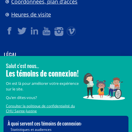
Coordonnées, plan d’accès
Heures de visite
LÉGAL
© 2006-
2026
CHU Sainte-Justine.
Tous droits réservés.
Avis légaux
Confidentialité
Sécurité
Crédits
Accès aux documents des organismes publics