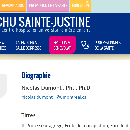
RÉADAPTATION
PROMOTION DE LA SANTÉ
FONDATION
CHU SAINTE-JUSTINE
Centre hospitalier universitaire mère-enfant
S &
CALENDRIER &
EMPLOIS &
PROFESSIONNELS
ICES
SALLE DE PRESSE
BÉNÉVOLAT
DE LA SANTÉ
Biographie
Nicolas Dumont , Pht , Ph.D.
nicolas.dumont.1@umontreal.ca
Titres
Professeur agrégé, École de réadaptation, Faculté d