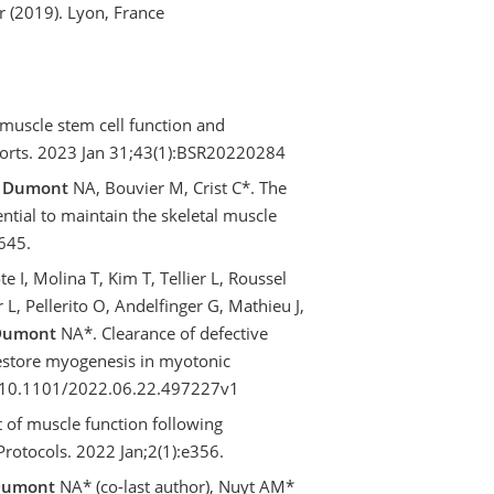
 (2019). Lyon, France
uscle stem cell function and
ports. 2023 Jan 31;43(1):BSR20220284
,
Dumont
NA, Bouvier M, Crist C*. The
tial to maintain the skeletal muscle
1645.
e I, Molina T, Kim T, Tellier L, Roussel
L, Pellerito O, Andelfinger G, Mathieu J,
Dumont
NA*. Clearance of defective
restore myogenesis in myotonic
nt/10.1101/2022.06.22.497227v1
of muscle function following
Protocols. 2022 Jan;2(1):e356.
Dumont
NA* (co-last author), Nuyt AM*