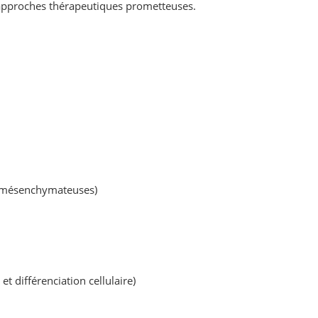
s approches thérapeutiques prometteuses.
s mésenchymateuses)
et différenciation cellulaire)