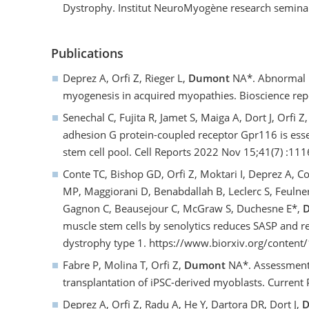
Dystrophy. Institut NeuroMyogène research seminar
Publications
Deprez A, Orfi Z, Rieger L,
Dumont
NA*. Abnormal m
myogenesis in acquired myopathies. Bioscience re
Senechal C, Fujita R, Jamet S, Maiga A, Dort J, Orfi Z
adhesion G protein-coupled receptor Gpr116 is essen
stem cell pool. Cell Reports 2022 Nov 15;41(7) :11
Conte TC, Bishop GD, Orfi Z, Moktari I, Deprez A, Cot
MP, Maggiorani D, Benabdallah B, Leclerc S, Feulner 
Gagnon C, Beausejour C, McGraw S, Duchesne E*,
muscle stem cells by senolytics reduces SASP and 
dystrophy type 1. https://www.biorxiv.org/conte
Fabre P, Molina T, Orfi Z,
Dumont
NA*. Assessment 
transplantation of iPSC-derived myoblasts. Current 
Deprez A, Orfi Z, Radu A, He Y, Dartora DR, Dort J,