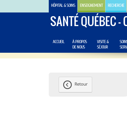
HÔPITAL & SOINS
ENSEIGNEMENT
RECHERCHE
SANTÉ QUÉBEC - 
ACCUEIL
À PROPOS
VISITE &
SOIN
DE NOUS
SÉJOUR
SERV
Retour