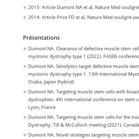
2015: Article Dumont NA et al, Nature Med souligné
2014: Article Price FD et al, Nature Med souligné p
Présentations
Dumont NA. Clearance of defective muscle stem cell
myotonic dystrophy type 1 (2022). FASEB conferen
Dumont NA. Senolytics target defective muscle stem
myotonic dystrophy type 1. 13th International Myo
Osaka, Japon (hybrid)
Dumont NA. Targeting muscle stem cells with bioacti
dystrophies. 4th international conference on stem c
Lyon, France
Dumont NA. Targeting muscle stem cells for the tr
Dystrophy. Till & McCulloch meeting (2021). Canad
Dumont NA. Novel strategies targeting muscle stem