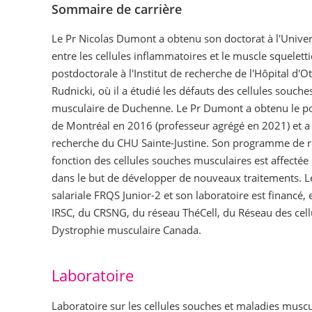
Sommaire de carrière
Le Pr Nicolas Dumont a obtenu son doctorat à l'Universi
entre les cellules inflammatoires et le muscle squelett
postdoctorale à l'Institut de recherche de l'Hôpital d'
Rudnicki, où il a étudié les défauts des cellules souch
musculaire de Duchenne. Le Pr Dumont a obtenu le post
de Montréal en 2016 (professeur agrégé en 2021) et a 
recherche du CHU Sainte-Justine. Son programme de r
fonction des cellules souches musculaires est affecté
dans le but de développer de nouveaux traitements. Le
salariale FRQS Junior-2 et son laboratoire est financé,
IRSC, du CRSNG, du réseau ThéCell, du Réseau des cell
Dystrophie musculaire Canada.
Laboratoire
Laboratoire sur les cellules souches et maladies musc