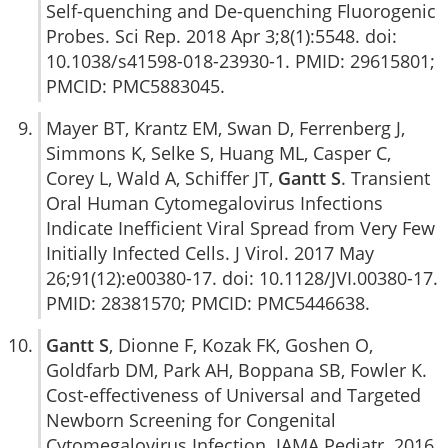
Self-quenching and De-quenching Fluorogenic
Probes. Sci Rep. 2018 Apr 3;8(1):5548. doi:
10.1038/s41598-018-23930-1. PMID: 29615801;
PMCID: PMC5883045.
Mayer BT, Krantz EM, Swan D, Ferrenberg J,
Simmons K, Selke S, Huang ML, Casper C,
Corey L, Wald A, Schiffer JT,
Gantt S
. Transient
Oral Human Cytomegalovirus Infections
Indicate Inefficient Viral Spread from Very Few
Initially Infected Cells. J Virol. 2017 May
26;91(12):e00380-17. doi: 10.1128/JVI.00380-17.
PMID: 28381570; PMCID: PMC5446638.
Gantt S
, Dionne F, Kozak FK, Goshen O,
Goldfarb DM, Park AH, Boppana SB, Fowler K.
Cost-effectiveness of Universal and Targeted
Newborn Screening for Congenital
Cytomegalovirus Infection. JAMA Pediatr. 2016