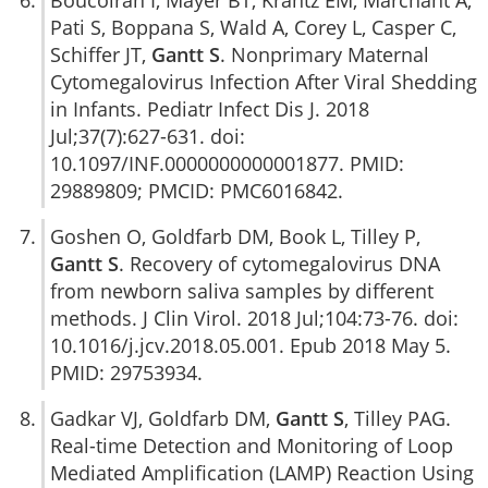
Pati S, Boppana S, Wald A, Corey L, Casper C,
Schiffer JT,
Gantt S
. Nonprimary Maternal
Cytomegalovirus Infection After Viral Shedding
in Infants. Pediatr Infect Dis J. 2018
Jul;37(7):627-631. doi:
10.1097/INF.0000000000001877. PMID:
29889809; PMCID: PMC6016842.
Goshen O, Goldfarb DM, Book L, Tilley P,
Gantt S
. Recovery of cytomegalovirus DNA
from newborn saliva samples by different
methods. J Clin Virol. 2018 Jul;104:73-76. doi:
10.1016/j.jcv.2018.05.001. Epub 2018 May 5.
PMID: 29753934.
Gadkar VJ, Goldfarb DM,
Gantt S
, Tilley PAG.
Real-time Detection and Monitoring of Loop
Mediated Amplification (LAMP) Reaction Using