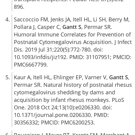
896.
Saccoccio FM, Jenks JA, Itell HL, Li SH, Berry M,
Pollara J, Casper C,
Gantt S
, Permar SR.
Humoral Immune Correlates for Prevention of
Postnatal Cytomegalovirus Acquisition. J Infect
Dis. 2019 Jul 31;220(5):772-780. doi:
10.1093/infdis/jiz192. PMID: 31107951; PMCID:
PMC6667799.
Kaur A, Itell HL, Ehlinger EP, Varner V,
Gantt S
,
Permar SR. Natural history of postnatal rhesus
cytomegalovirus shedding by dams and
acquisition by infant rhesus monkeys. PLoS
One. 2018 Oct 24;13(10):e0206330. doi:
10.1371/journal.pone.0206330. PMID:
30356332; PMCID: PMC6200253.
Boucoiran I, Mayer BT, Krantz EM, Marchant A,