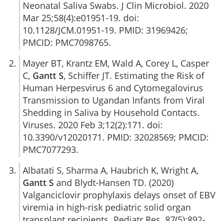
Neonatal Saliva Swabs. J Clin Microbiol. 2020
Mar 25;58(4):e01951-19. doi:
10.1128/JCM.01951-19. PMID: 31969426;
PMCID: PMC7098765.
Mayer BT, Krantz EM, Wald A, Corey L, Casper
C,
Gantt S
, Schiffer JT. Estimating the Risk of
Human Herpesvirus 6 and Cytomegalovirus
Transmission to Ugandan Infants from Viral
Shedding in Saliva by Household Contacts.
Viruses. 2020 Feb 3;12(2):171. doi:
10.3390/v12020171. PMID: 32028569; PMCID:
PMC7077293.
Albatati S, Sharma A, Haubrich K, Wright A,
Gantt S
and Blydt-Hansen TD. (2020)
Valganciclovir prophylaxis delays onset of EBV
viremia in high-risk pediatric solid organ
transplant recipients. Pediatr Res. 87(5):892-