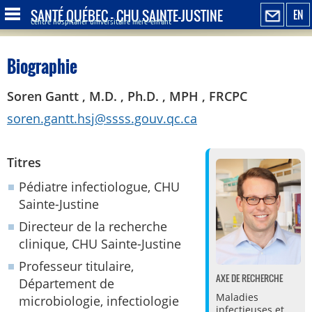
SANTÉ QUÉBEC - CHU SAINTE-JUSTINE
EN
Centre hospitalier universitaire mère-enfant
Biographie
Soren Gantt , M.D. , Ph.D. , MPH , FRCPC
soren.gantt.hsj@ssss.gouv.qc.ca
Titres
Pédiatre infectiologue, CHU
Sainte-Justine
Directeur de la recherche
clinique, CHU Sainte-Justine
Professeur titulaire,
AXE DE RECHERCHE
Département de
Maladies
microbiologie, infectiologie
infectieuses et