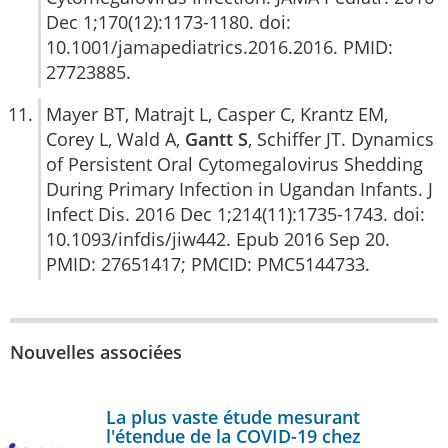
Dec 1;170(12):1173-1180. doi:
10.1001/jamapediatrics.2016.2016. PMID:
27723885.
Mayer BT, Matrajt L, Casper C, Krantz EM,
Corey L, Wald A,
Gantt S
, Schiffer JT. Dynamics
of Persistent Oral Cytomegalovirus Shedding
During Primary Infection in Ugandan Infants. J
Infect Dis. 2016 Dec 1;214(11):1735-1743. doi:
10.1093/infdis/jiw442. Epub 2016 Sep 20.
PMID: 27651417; PMCID: PMC5144733.
Nouvelles associées
La plus vaste étude mesurant
l'étendue de la COVID-19 chez