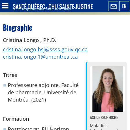
SANTÉ QUÉBEC - CHU SAINTE-JUSTINE
EN
Centre hospitalier universitaire mère-enfant
Biographie
Cristina Longo , Ph.D.
cristina.longo.hsj@ssss.gouv.qc.ca
cristina.longo.1@umontreal.ca
Titres
Professeure adjointe, Faculté
de pharmacie, Université de
Montréal (2021)
AXE DE RECHERCHE
Formation
Maladies
Postdoctorat, EU Horizon