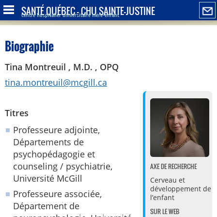
SANTÉ QUÉBEC - CHU SAINTE-JUSTINE
Centre hospitalier universitaire mère-enfant
Biographie
Tina Montreuil , M.D. , OPQ
tina.montreuil@mcgill.ca
Titres
Professeure adjointe,
Départements de
psychopédagogie et
counseling / psychiatrie,
AXE DE RECHERCHE
Université McGill
Cerveau et
développement de
Professeure associée,
l’enfant
Département de
SUR LE WEB