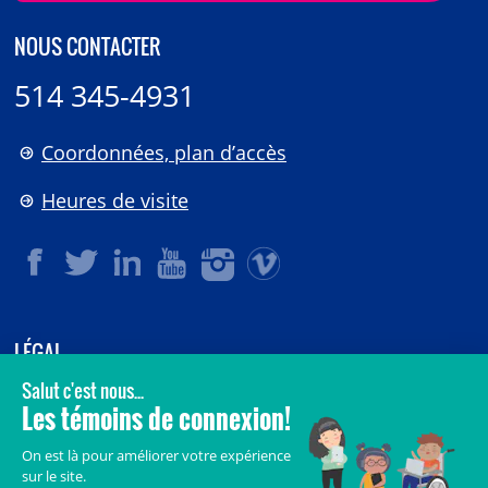
NOUS CONTACTER
514 345-4931
Coordonnées, plan d’accès
Heures de visite
LÉGAL
© 2006-
2026
CHU Sainte-Justine.
Tous droits réservés.
Avis légaux
Confidentialité
Sécurité
Crédits
Accès aux documents des organismes publics