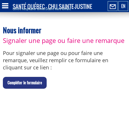
SANTÉ QUÉBEC - CHU SAINTE-JUSTINE
EN
Centre hospitalier universitaire mère-enfant
Nous informer
Signaler une page ou faire une remarque
Pour signaler une page ou pour faire une
remarque, veuillez remplir ce formulaire en
cliquant sur ce lien :
C
ompléter le formulaire