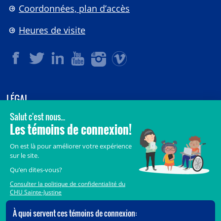
Coordonnées, plan d’accès
Heures de visite
LÉGAL
© 2006-
2026
CHU Sainte-Justine.
Tous droits réservés.
Avis légaux
Confidentialité
Sécurité
Crédits
Accès aux documents des organismes publics