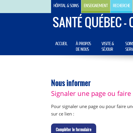
HÔPITAL & SOINS
ENSEIGNEMENT
RECHERCHE
SANTÉ QUÉBEC - 
ACCUEIL
À PROPOS
VISITE &
SOIN
DE NOUS
SÉJOUR
SERV
Nous informer
Signaler une page ou fair
Pour signaler une page ou pour faire un
sur ce lien :
C
ompléter le formulaire