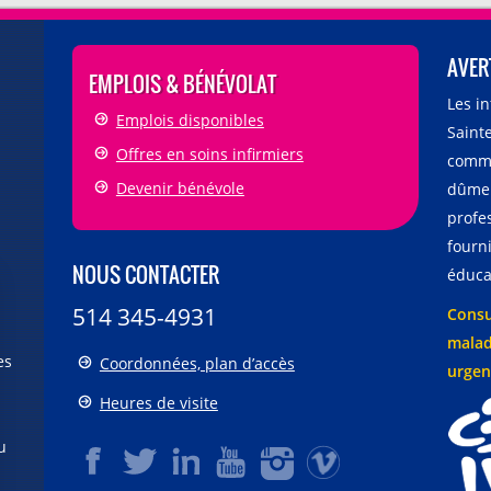
AVER
EMPLOIS & BÉNÉVOLAT
Les i
Emplois disponibles
Sainte
Offres en soins infirmiers
comme
Devenir bénévole
dûmen
profe
fourni
NOUS CONTACTER
éducat
514 345-4931
Consu
malad
es
Coordonnées, plan d’accès
urgen
Heures de visite
u