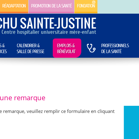
RÉADAPTATION
PROMOTION DE LA SANTÉ
FONDATION
CHU SAINTE-JUSTINE
Centre hospitalier universitaire mère-enfant
S &
CALENDRIER &
EMPLOIS &
PROFESSIONNELS
ICES
SALLE DE PRESSE
BÉNÉVOLAT
DE LA SANTÉ
e une remarque
e remarque, veuillez remplir ce formulaire en cliquant