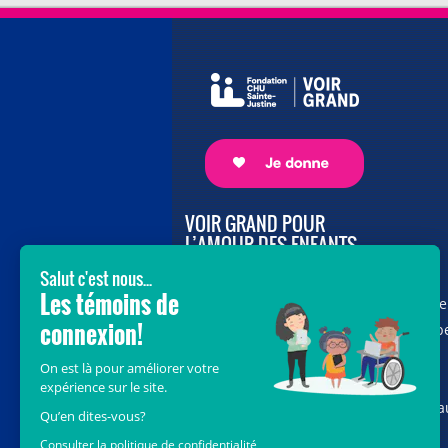
VOIR GRAND POUR
L’AMOUR DES ENFANTS
Avec le soutien de donateurs comme
vous au cœur de la campagne majeure
Voir Grand, nous conduisons les équip
soignantes vers les opportunités de la
science et des nouvelles technologies
pour que chaque enfant, où qu’il soit a
Québec, accède au savoir-faire et au