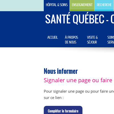
HÔPITAL & SOINS
ENSEIGNEMENT
RECHERCHE
SANTÉ QUÉBEC - 
ACCUEIL
À PROPOS
VISITE &
SOIN
DE NOUS
SÉJOUR
SERV
Nous informer
Signaler une page ou fair
Pour signaler une page ou pour faire un
sur ce lien :
C
ompléter le formulaire