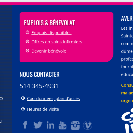
AVER
EMPLOIS & BÉNÉVOLAT
Les i
Emplois disponibles
Sainte
Offres en soins infirmiers
comme
Devenir bénévole
dûmen
profe
fourni
NOUS CONTACTER
éducat
514 345-4931
Consu
malad
es
Coordonnées, plan d’accès
urgen
Heures de visite
u