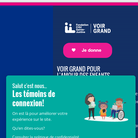
VOIR GRAND POUR
L’AMOUR DES ENFANTS
Avec le soutien de donateurs comme
vous au cœur de la campagne majeure
Voir Grand, nous conduisons les équip
soignantes vers les opportunités de la
science et des nouvelles technologies
pour que chaque enfant, où qu’il soit a
Québec, accède au savoir-faire et au