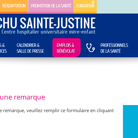
RÉADAPTATION
PROMOTION DE LA SANTÉ
FONDATION
CHU SAINTE-JUSTINE
Centre hospitalier universitaire mère-enfant
S &
CALENDRIER &
EMPLOIS &
PROFESSIONNELS
ICES
SALLE DE PRESSE
BÉNÉVOLAT
DE LA SANTÉ
e une remarque
e remarque, veuillez remplir ce formulaire en cliquant