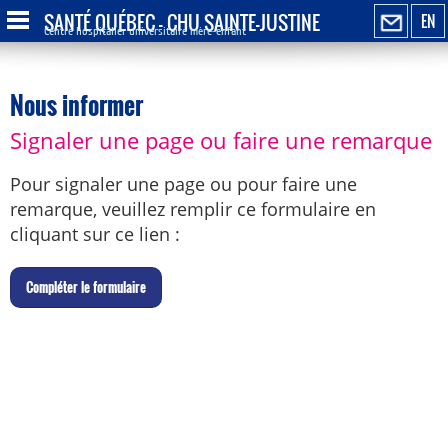
SANTÉ QUÉBEC - CHU SAINTE-JUSTINE
EN
Centre hospitalier universitaire mère-enfant
Nous informer
Signaler une page ou faire une remarque
Pour signaler une page ou pour faire une
remarque, veuillez remplir ce formulaire en
cliquant sur ce lien :
C
ompléter le formulaire