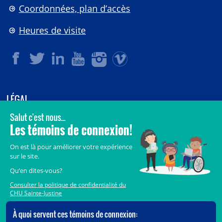
Coordonnées, plan d’accès
Heures de visite
LÉGAL
© 2006-
2026
CHU Sainte-Justine.
Tous droits réservés.
Avis légaux
Confidentialité
Sécurité
Crédits
Accès aux documents des organismes publics