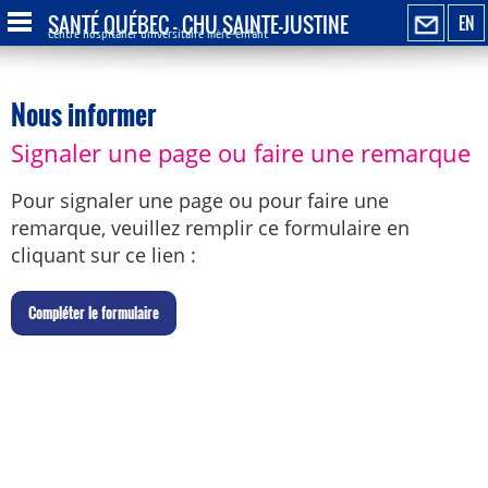
SANTÉ QUÉBEC - CHU SAINTE-JUSTINE
EN
Centre hospitalier universitaire mère-enfant
Nous informer
Signaler une page ou faire une remarque
Pour signaler une page ou pour faire une
remarque, veuillez remplir ce formulaire en
cliquant sur ce lien :
C
ompléter le formulaire