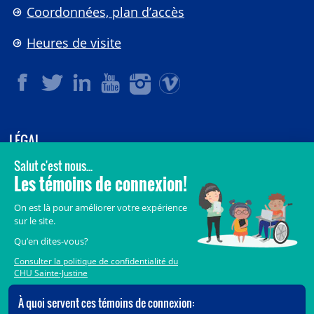
Coordonnées, plan d’accès
Heures de visite
LÉGAL
© 2006-
2026
CHU Sainte-Justine.
Tous droits réservés.
Avis légaux
Confidentialité
Sécurité
Crédits
Accès aux documents des organismes publics