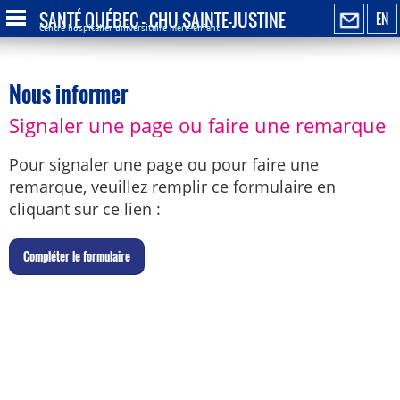
SANTÉ QUÉBEC - CHU SAINTE-JUSTINE
EN
Centre hospitalier universitaire mère-enfant
Nous informer
Signaler une page ou faire une remarque
Pour signaler une page ou pour faire une
remarque, veuillez remplir ce formulaire en
cliquant sur ce lien :
C
ompléter le formulaire