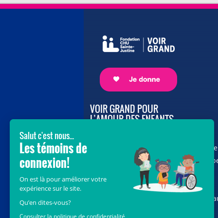
VOIR GRAND POUR
L’AMOUR DES ENFANTS
Avec le soutien de donateurs comme
vous au cœur de la campagne majeure
Voir Grand, nous conduisons les équip
soignantes vers les opportunités de la
science et des nouvelles technologies
pour que chaque enfant, où qu’il soit a
Québec, accède au savoir-faire et au