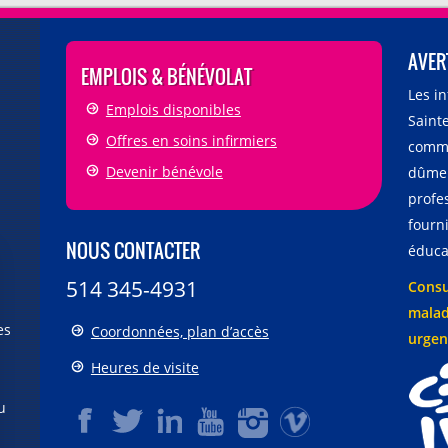
AVER
EMPLOIS & BÉNÉVOLAT
Les i
Emplois disponibles
Sainte
Offres en soins infirmiers
comme
Devenir bénévole
dûmen
profe
fourni
NOUS CONTACTER
éducat
514 345-4931
Consu
malad
es
Coordonnées, plan d’accès
urgen
Heures de visite
u