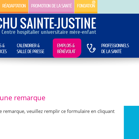
RÉADAPTATION
PROMOTION DE LA SANTÉ
FONDATION
CHU SAINTE-JUSTINE
Centre hospitalier universitaire mère-enfant
S &
CALENDRIER &
EMPLOIS &
PROFESSIONNELS
ICES
SALLE DE PRESSE
BÉNÉVOLAT
DE LA SANTÉ
e une remarque
e remarque, veuillez remplir ce formulaire en cliquant