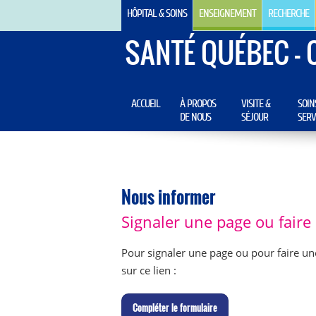
HÔPITAL & SOINS
ENSEIGNEMENT
RECHERCHE
SANTÉ QUÉBEC - 
ACCUEIL
À PROPOS
VISITE &
SOIN
DE NOUS
SÉJOUR
SERV
Nous informer
Signaler une page ou fair
Pour signaler une page ou pour faire un
sur ce lien :
C
ompléter le formulaire