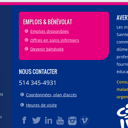
AVER
EMPLOIS & BÉNÉVOLAT
Les i
Emplois disponibles
Sainte
Offres en soins infirmiers
comme
Devenir bénévole
dûmen
profe
fourni
NOUS CONTACTER
éducat
514 345-4931
Consu
malad
es
Coordonnées, plan d’accès
urgen
Heures de visite
u