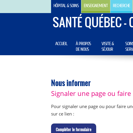
HÔPITAL & SOINS
ENSEIGNEMENT
RECHERCHE
SANTÉ QUÉBEC - 
ACCUEIL
À PROPOS
VISITE &
SOIN
DE NOUS
SÉJOUR
SERV
Nous informer
Signaler une page ou fair
Pour signaler une page ou pour faire un
sur ce lien :
C
ompléter le formulaire