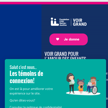
VOIR GRAND POUR
L’AMOUR DES ENFANTS
Avec le soutien de donateurs comme
vous au cœur de la campagne majeure
Voir Grand, nous conduisons les équip
soignantes vers les opportunités de la
science et des nouvelles technologies
pour que chaque enfant, où qu’il soit a
Québec, accède au savoir-faire et au