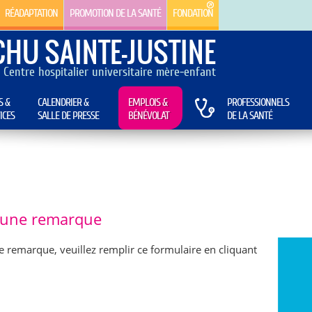
RÉADAPTATION
PROMOTION DE LA SANTÉ
FONDATION
CHU SAINTE-JUSTINE
Centre hospitalier universitaire mère-enfant
S &
CALENDRIER &
EMPLOIS &
PROFESSIONNELS
ICES
SALLE DE PRESSE
BÉNÉVOLAT
DE LA SANTÉ
e une remarque
e remarque, veuillez remplir ce formulaire en cliquant