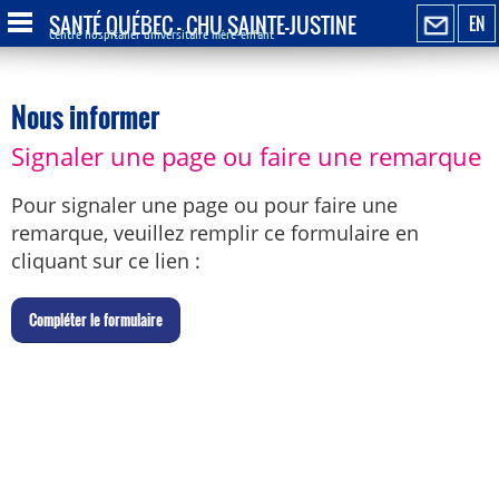
SANTÉ QUÉBEC - CHU SAINTE-JUSTINE
EN
Centre hospitalier universitaire mère-enfant
Nous informer
Signaler une page ou faire une remarque
Pour signaler une page ou pour faire une
remarque, veuillez remplir ce formulaire en
cliquant sur ce lien :
C
ompléter le formulaire