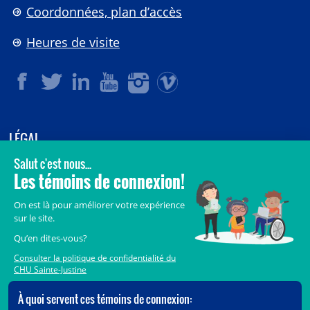
Coordonnées, plan d’accès
Heures de visite
LÉGAL
© 2006-
2026
CHU Sainte-Justine.
Tous droits réservés.
Avis légaux
Confidentialité
Sécurité
Crédits
Accès aux documents des organismes publics