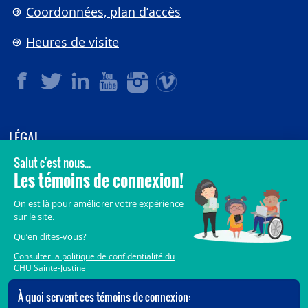
Coordonnées, plan d’accès
Heures de visite
LÉGAL
© 2006-
2026
CHU Sainte-Justine.
Tous droits réservés.
Avis légaux
Confidentialité
Sécurité
Crédits
Accès aux documents des organismes publics