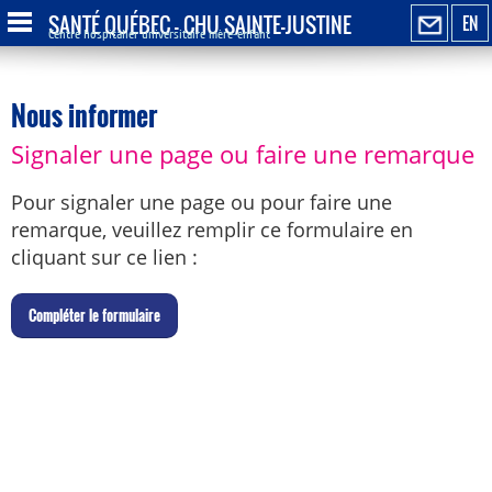
SANTÉ QUÉBEC - CHU SAINTE-JUSTINE
EN
Centre hospitalier universitaire mère-enfant
Nous informer
Signaler une page ou faire une remarque
Pour signaler une page ou pour faire une
remarque, veuillez remplir ce formulaire en
cliquant sur ce lien :
C
ompléter le formulaire