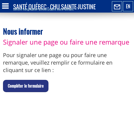
SANTÉ QUÉBEC - CHU SAINTE-JUSTINE
EN
Centre hospitalier universitaire mère-enfant
Nous informer
Signaler une page ou faire une remarque
Pour signaler une page ou pour faire une
remarque, veuillez remplir ce formulaire en
cliquant sur ce lien :
C
ompléter le formulaire