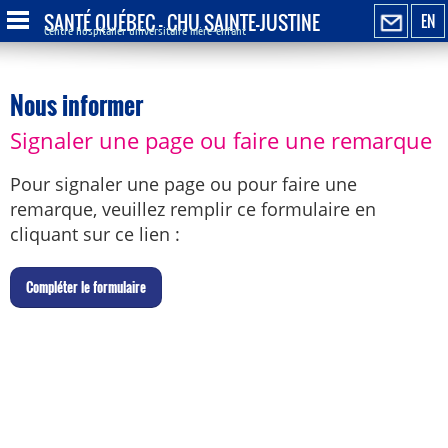
SANTÉ QUÉBEC - CHU SAINTE-JUSTINE
EN
Centre hospitalier universitaire mère-enfant
Nous informer
Signaler une page ou faire une remarque
Pour signaler une page ou pour faire une
remarque, veuillez remplir ce formulaire en
cliquant sur ce lien :
C
ompléter le formulaire