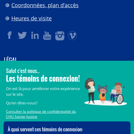
Coordonnées, plan d’accès
Heures de visite
LÉGAL
© 2006-
2026
CHU Sainte-Justine.
Tous droits réservés.
Avis légaux
Confidentialité
Sécurité
Crédits
Accès aux documents des organismes publics