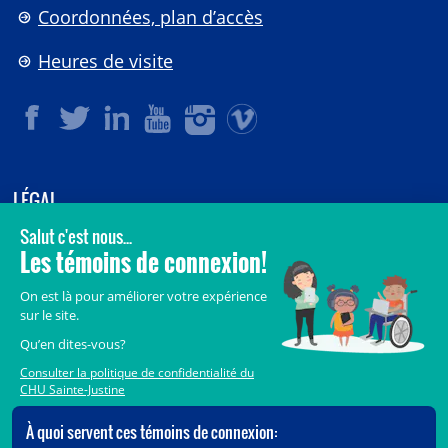
Coordonnées, plan d’accès
Heures de visite
LÉGAL
© 2006-
2026
CHU Sainte-Justine.
Tous droits réservés.
Avis légaux
Confidentialité
Sécurité
Crédits
Accès aux documents des organismes publics