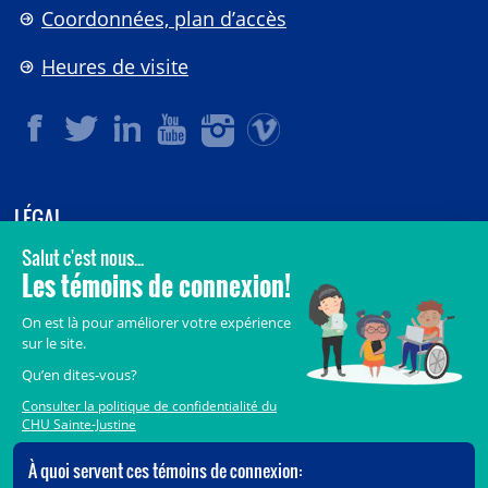
Coordonnées, plan d’accès
Heures de visite
LÉGAL
© 2006-
2026
CHU Sainte-Justine.
Tous droits réservés.
Avis légaux
Confidentialité
Sécurité
Crédits
Accès aux documents des organismes publics