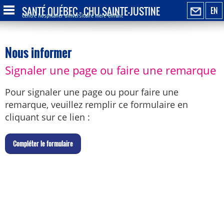
SANTÉ QUÉBEC - CHU SAINTE-JUSTINE
EN
Centre hospitalier universitaire mère-enfant
Nous informer
Signaler une page ou faire une remarque
Pour signaler une page ou pour faire une
remarque, veuillez remplir ce formulaire en
cliquant sur ce lien :
C
ompléter le formulaire