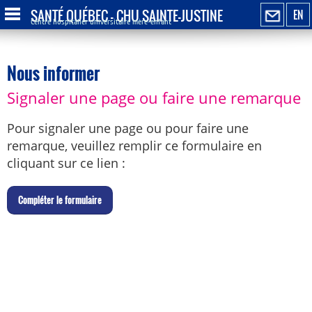
SANTÉ QUÉBEC - CHU SAINTE-JUSTINE
EN
Centre hospitalier universitaire mère-enfant
Nous informer
Signaler une page ou faire une remarque
Pour signaler une page ou pour faire une
remarque, veuillez remplir ce formulaire en
cliquant sur ce lien :
C
ompléter le formulaire