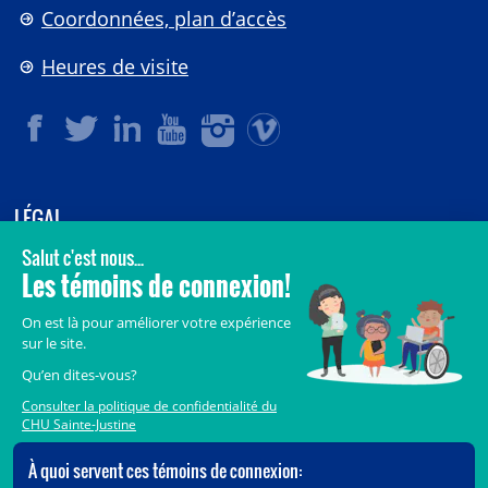
Coordonnées, plan d’accès
Heures de visite
LÉGAL
© 2006-
2026
CHU Sainte-Justine.
Tous droits réservés.
Avis légaux
Confidentialité
Sécurité
Crédits
Accès aux documents des organismes publics