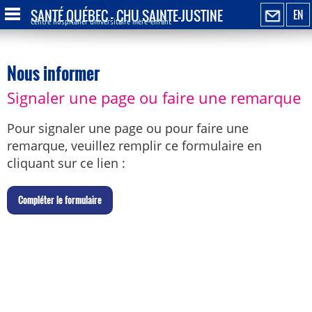
SANTÉ QUÉBEC - CHU SAINTE-JUSTINE
EN
Centre hospitalier universitaire mère-enfant
Nous informer
Signaler une page ou faire une remarque
Pour signaler une page ou pour faire une
remarque, veuillez remplir ce formulaire en
cliquant sur ce lien :
C
ompléter le formulaire