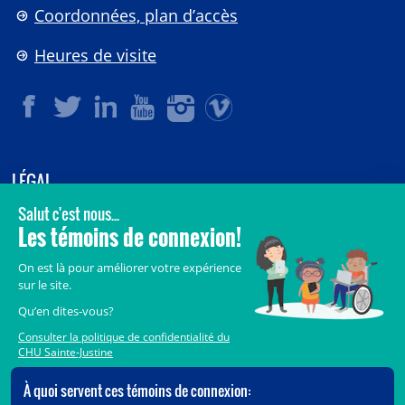
Coordonnées, plan d’accès
Heures de visite
LÉGAL
© 2006-
2026
CHU Sainte-Justine.
Tous droits réservés.
Avis légaux
Confidentialité
Sécurité
Crédits
Accès aux documents des organismes publics