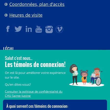
Coordonnées, plan d’accès
Heures de visite
LÉGAL
© 2006-
2026
CHU Sainte-Justine.
Tous droits réservés.
Avis légaux
Confidentialité
Sécurité
Crédits
Accès aux documents des organismes publics