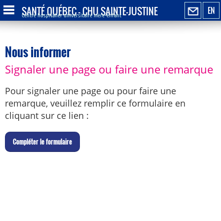
SANTÉ QUÉBEC - CHU SAINTE-JUSTINE
EN
Centre hospitalier universitaire mère-enfant
Nous informer
Signaler une page ou faire une remarque
Pour signaler une page ou pour faire une
remarque, veuillez remplir ce formulaire en
cliquant sur ce lien :
C
ompléter le formulaire