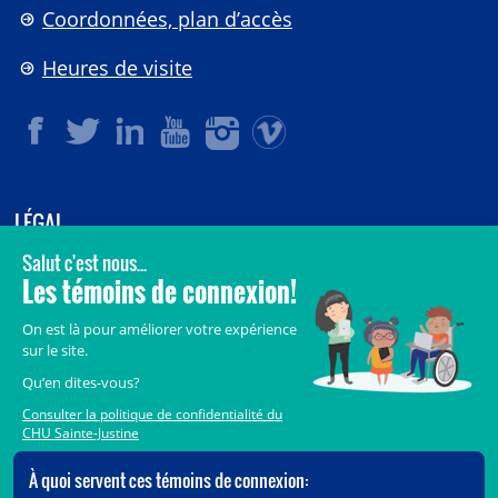
Coordonnées, plan d’accès
Heures de visite
LÉGAL
© 2006-
2026
CHU Sainte-Justine.
Tous droits réservés.
Avis légaux
Confidentialité
Sécurité
Crédits
Accès aux documents des organismes publics