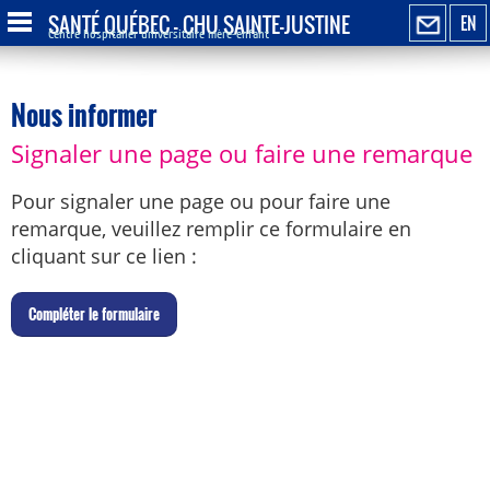
SANTÉ QUÉBEC - CHU SAINTE-JUSTINE
EN
Centre hospitalier universitaire mère-enfant
Nous informer
Signaler une page ou faire une remarque
Pour signaler une page ou pour faire une
remarque, veuillez remplir ce formulaire en
cliquant sur ce lien :
C
ompléter le formulaire