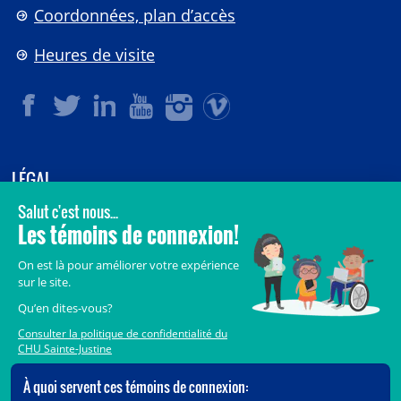
Coordonnées, plan d’accès
Heures de visite
LÉGAL
© 2006-
2026
CHU Sainte-Justine.
Tous droits réservés.
Avis légaux
Confidentialité
Sécurité
Crédits
Accès aux documents des organismes publics