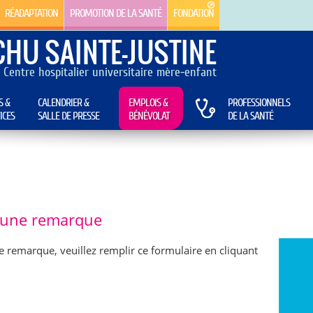
RÉADAPTATION
PROMOTION DE LA SANTÉ
FONDATION
CHU SAINTE-JUSTINE
Centre hospitalier universitaire mère-enfant
S &
CALENDRIER &
EMPLOIS &
PROFESSIONNELS
ICES
SALLE DE PRESSE
BÉNÉVOLAT
DE LA SANTÉ
e une remarque
e remarque, veuillez remplir ce formulaire en cliquant