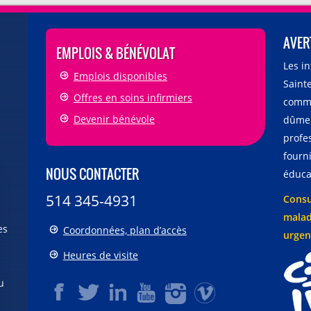
AVER
EMPLOIS & BÉNÉVOLAT
Les i
Emplois disponibles
Sainte
Offres en soins infirmiers
comme
Devenir bénévole
dûmen
profe
fourni
NOUS CONTACTER
éducat
514 345-4931
Consu
malad
es
Coordonnées, plan d’accès
urgen
Heures de visite
u