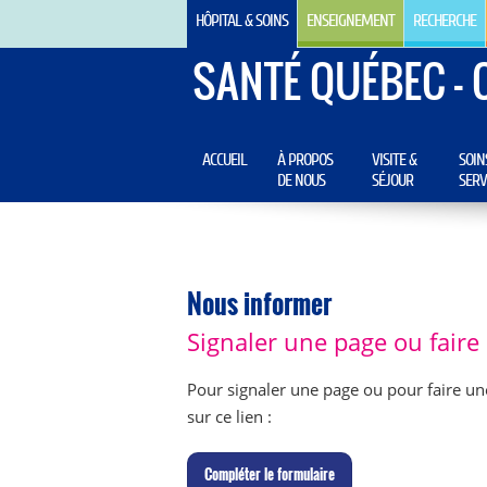
HÔPITAL & SOINS
ENSEIGNEMENT
RECHERCHE
SANTÉ QUÉBEC - 
ACCUEIL
À PROPOS
VISITE &
SOIN
DE NOUS
SÉJOUR
SERV
Nous informer
Signaler une page ou fair
Pour signaler une page ou pour faire un
sur ce lien :
C
ompléter le formulaire