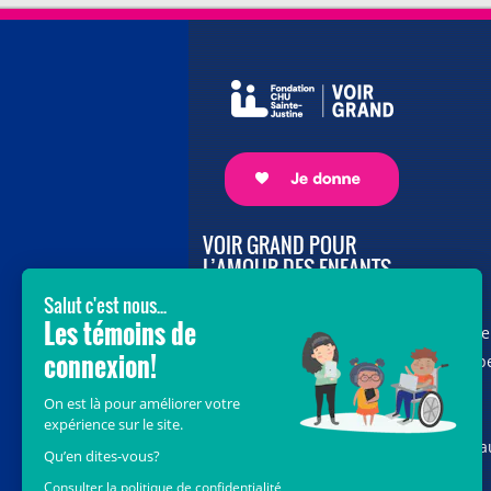
VOIR GRAND POUR
L’AMOUR DES ENFANTS
Avec le soutien de donateurs comme
vous au cœur de la campagne majeure
Voir Grand, nous conduisons les équip
soignantes vers les opportunités de la
science et des nouvelles technologies
pour que chaque enfant, où qu’il soit a
Québec, accède au savoir-faire et au