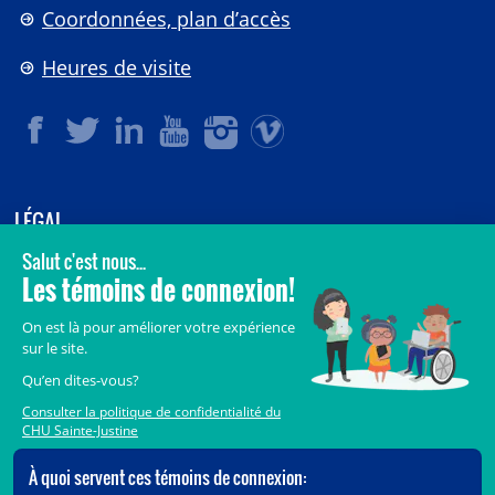
Coordonnées, plan d’accès
Heures de visite
LÉGAL
© 2006-
2026
CHU Sainte-Justine.
Tous droits réservés.
Avis légaux
Confidentialité
Sécurité
Crédits
Accès aux documents des organismes publics