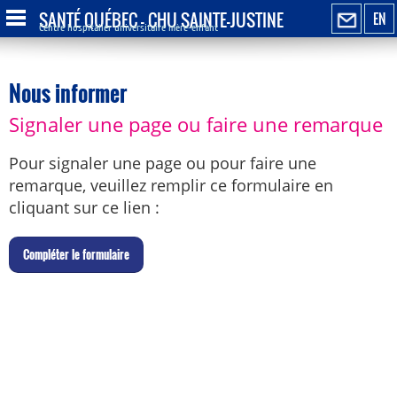
SANTÉ QUÉBEC - CHU SAINTE-JUSTINE
EN
Centre hospitalier universitaire mère-enfant
Nous informer
Signaler une page ou faire une remarque
Pour signaler une page ou pour faire une
remarque, veuillez remplir ce formulaire en
cliquant sur ce lien :
C
ompléter le formulaire