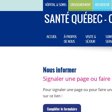
HÔPITAL & SOINS
ENSEIGNEMENT
RECHERCHE
SANTÉ QUÉBEC - 
ACCUEIL
À PROPOS
VISITE &
SOIN
DE NOUS
SÉJOUR
SERV
Nous informer
Signaler une page ou fair
Pour signaler une page ou pour faire un
sur ce lien :
C
ompléter le formulaire