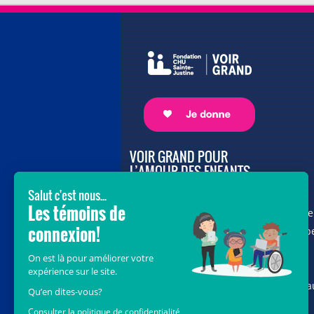
VOIR GRAND POUR
L’AMOUR DES ENFANTS
Avec le soutien de donateurs comme
vous au cœur de la campagne majeure
Voir Grand, nous conduisons les équip
soignantes vers les opportunités de la
science et des nouvelles technologies
pour que chaque enfant, où qu’il soit a
Québec, accède au savoir-faire et au