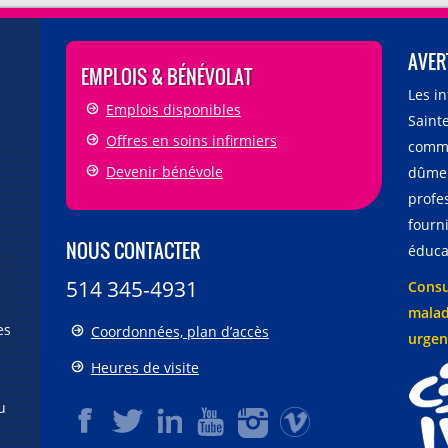
AVER
EMPLOIS & BÉNÉVOLAT
Les i
Emplois disponibles
Sainte
Offres en soins infirmiers
comme
Devenir bénévole
dûmen
profe
fourni
NOUS CONTACTER
éducat
514 345-4931
Consu
malad
es
Coordonnées, plan d’accès
urgen
Heures de visite
u