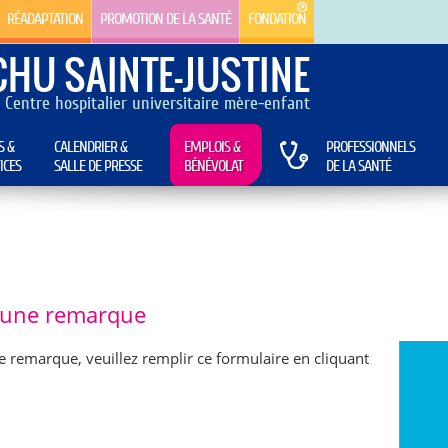
RÉADAPTATION
PROMOTION DE LA SANTÉ
FONDATION
CHU SAINTE-JUSTINE
Centre hospitalier universitaire mère-enfant
S &
CALENDRIER &
EMPLOIS &
PROFESSIONNELS
ICES
SALLE DE PRESSE
BÉNÉVOLAT
DE LA SANTÉ
e une remarque
e remarque, veuillez remplir ce formulaire en cliquant