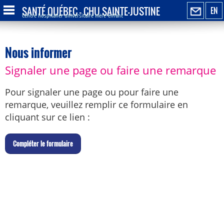
SANTÉ QUÉBEC - CHU SAINTE-JUSTINE
EN
Centre hospitalier universitaire mère-enfant
Nous informer
Signaler une page ou faire une remarque
Pour signaler une page ou pour faire une
remarque, veuillez remplir ce formulaire en
cliquant sur ce lien :
C
ompléter le formulaire