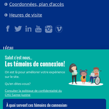
Coordonnées, plan d’accès
Heures de visite
LÉGAL
© 2006-
2026
CHU Sainte-Justine.
Tous droits réservés.
Avis légaux
Confidentialité
Sécurité
Crédits
Accès aux documents des organismes publics