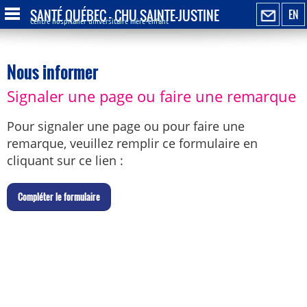
SANTÉ QUÉBEC - CHU SAINTE-JUSTINE
EN
Centre hospitalier universitaire mère-enfant
Nous informer
Signaler une page ou faire une remarque
Pour signaler une page ou pour faire une
remarque, veuillez remplir ce formulaire en
cliquant sur ce lien :
C
ompléter le formulaire