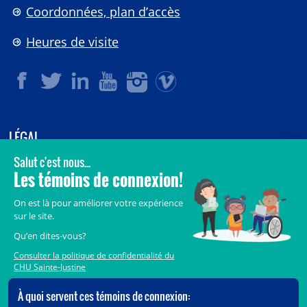
Coordonnées, plan d’accès
Heures de visite
LÉGAL
© 2006-
2026
CHU Sainte-Justine.
Tous droits réservés.
Avis légaux
Confidentialité
Sécurité
Crédits
Accès aux documents des organismes publics