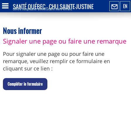
SANTÉ QUÉBEC - CHU SAINTE-JUSTINE
EN
Centre hospitalier universitaire mère-enfant
Nous informer
Signaler une page ou faire une remarque
Pour signaler une page ou pour faire une
remarque, veuillez remplir ce formulaire en
cliquant sur ce lien :
C
ompléter le formulaire