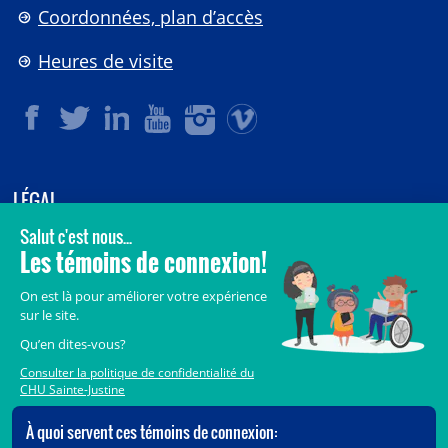
Coordonnées, plan d’accès
Heures de visite
LÉGAL
© 2006-
2026
CHU Sainte-Justine.
Tous droits réservés.
Avis légaux
Confidentialité
Sécurité
Crédits
Accès aux documents des organismes publics