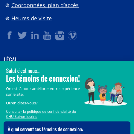
Coordonnées, plan d’accès
Heures de visite
LÉGAL
© 2006-
2026
CHU Sainte-Justine.
Tous droits réservés.
Avis légaux
Confidentialité
Sécurité
Crédits
Accès aux documents des organismes publics