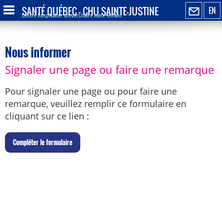
SANTÉ QUÉBEC - CHU SAINTE-JUSTINE
EN
Centre hospitalier universitaire mère-enfant
Nous informer
Signaler une page ou faire une remarque
Pour signaler une page ou pour faire une
remarque, veuillez remplir ce formulaire en
cliquant sur ce lien :
C
ompléter le formulaire