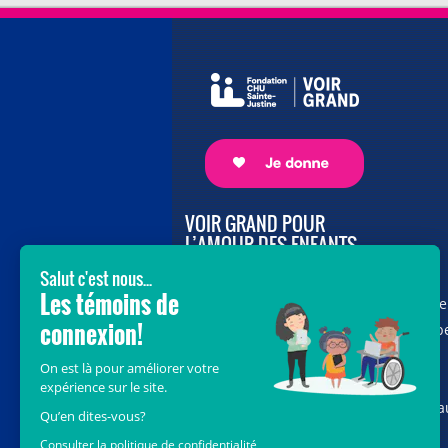
VOIR GRAND POUR
L’AMOUR DES ENFANTS
Avec le soutien de donateurs comme
vous au cœur de la campagne majeure
Voir Grand, nous conduisons les équip
soignantes vers les opportunités de la
science et des nouvelles technologies
pour que chaque enfant, où qu’il soit a
Québec, accède au savoir-faire et au