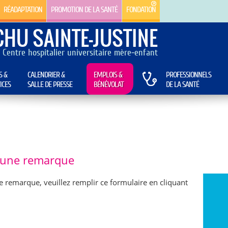
RÉADAPTATION
PROMOTION DE LA SANTÉ
FONDATION
CHU SAINTE-JUSTINE
Centre hospitalier universitaire mère-enfant
S &
CALENDRIER &
EMPLOIS &
PROFESSIONNELS
ICES
SALLE DE PRESSE
BÉNÉVOLAT
DE LA SANTÉ
e une remarque
e remarque, veuillez remplir ce formulaire en cliquant