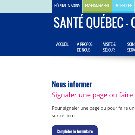
HÔPITAL & SOINS
ENSEIGNEMENT
RECHERCHE
SANTÉ QUÉBEC - 
ACCUEIL
À PROPOS
VISITE &
SOIN
DE NOUS
SÉJOUR
SERV
Nous informer
Signaler une page ou fair
Pour signaler une page ou pour faire un
sur ce lien :
C
ompléter le formulaire