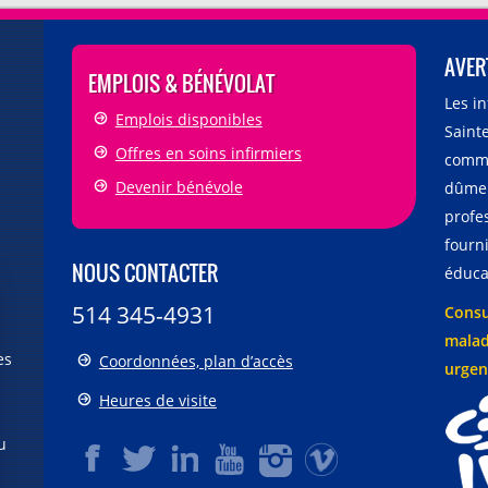
AVER
EMPLOIS & BÉNÉVOLAT
Les i
Emplois disponibles
Sainte
Offres en soins infirmiers
comme
Devenir bénévole
dûmen
profe
fourni
NOUS CONTACTER
éducat
514 345-4931
Consu
malad
es
Coordonnées, plan d’accès
urgen
Heures de visite
u