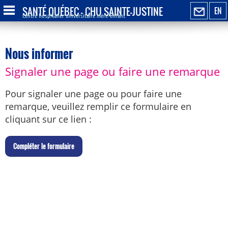
SANTÉ QUÉBEC - CHU SAINTE-JUSTINE
EN
Centre hospitalier universitaire mère-enfant
Nous informer
Signaler une page ou faire une remarque
Pour signaler une page ou pour faire une
remarque, veuillez remplir ce formulaire en
cliquant sur ce lien :
C
ompléter le formulaire