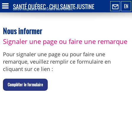
SANTÉ QUÉBEC - CHU SAINTE-JUSTINE
EN
Centre hospitalier universitaire mère-enfant
Nous informer
Signaler une page ou faire une remarque
Pour signaler une page ou pour faire une
remarque, veuillez remplir ce formulaire en
cliquant sur ce lien :
C
ompléter le formulaire