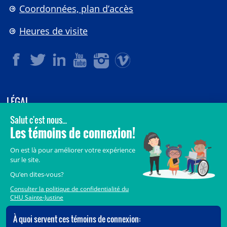
Coordonnées, plan d’accès
Heures de visite
LÉGAL
© 2006-
2026
CHU Sainte-Justine.
Tous droits réservés.
Avis légaux
Confidentialité
Sécurité
Crédits
Accès aux documents des organismes publics