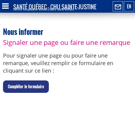
SANTÉ QUÉBEC - CHU SAINTE-JUSTINE
EN
Centre hospitalier universitaire mère-enfant
Nous informer
Signaler une page ou faire une remarque
Pour signaler une page ou pour faire une
remarque, veuillez remplir ce formulaire en
cliquant sur ce lien :
C
ompléter le formulaire