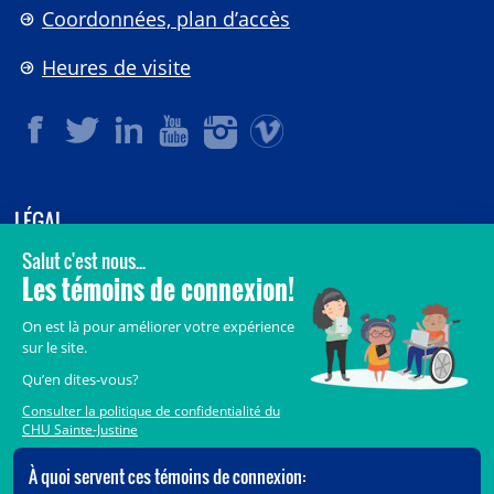
Coordonnées, plan d’accès
Heures de visite
LÉGAL
© 2006-
2026
CHU Sainte-Justine.
Tous droits réservés.
Avis légaux
Confidentialité
Sécurité
Crédits
Accès aux documents des organismes publics