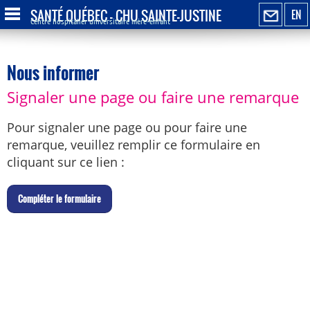
SANTÉ QUÉBEC - CHU SAINTE-JUSTINE
EN
Centre hospitalier universitaire mère-enfant
Nous informer
Signaler une page ou faire une remarque
Pour signaler une page ou pour faire une
remarque, veuillez remplir ce formulaire en
cliquant sur ce lien :
C
ompléter le formulaire