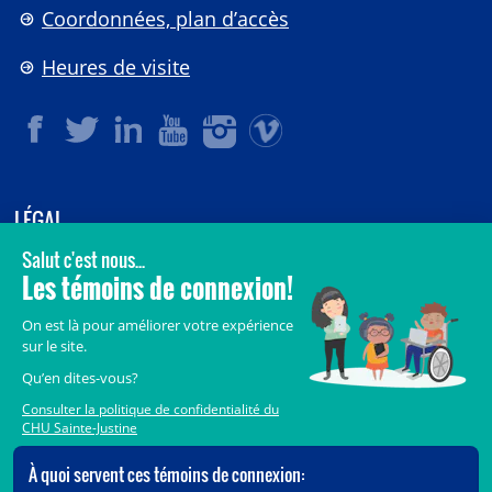
Coordonnées, plan d’accès
Heures de visite
LÉGAL
© 2006-
2026
CHU Sainte-Justine.
Tous droits réservés.
Avis légaux
Confidentialité
Sécurité
Crédits
Accès aux documents des organismes publics