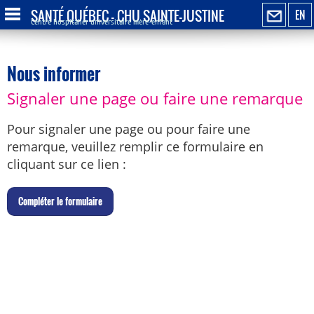
SANTÉ QUÉBEC - CHU SAINTE-JUSTINE
EN
Centre hospitalier universitaire mère-enfant
Nous informer
Signaler une page ou faire une remarque
Pour signaler une page ou pour faire une
remarque, veuillez remplir ce formulaire en
cliquant sur ce lien :
C
ompléter le formulaire