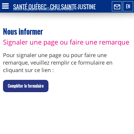
SANTÉ QUÉBEC - CHU SAINTE-JUSTINE
EN
Centre hospitalier universitaire mère-enfant
Nous informer
Signaler une page ou faire une remarque
Pour signaler une page ou pour faire une
remarque, veuillez remplir ce formulaire en
cliquant sur ce lien :
C
ompléter le formulaire