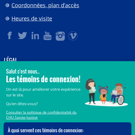
Coordonnées, plan d’accès
Heures de visite
LÉGAL
© 2006-
2026
CHU Sainte-Justine.
Tous droits réservés.
Avis légaux
Confidentialité
Sécurité
Crédits
Accès aux documents des organismes publics