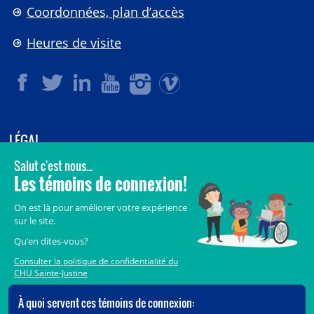
Coordonnées, plan d’accès
Heures de visite
LÉGAL
© 2006-
2026
CHU Sainte-Justine.
Tous droits réservés.
Avis légaux
Confidentialité
Sécurité
Crédits
Accès aux documents des organismes publics