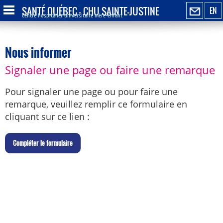
SANTÉ QUÉBEC - CHU SAINTE-JUSTINE
EN
Centre hospitalier universitaire mère-enfant
Nous informer
Signaler une page ou faire une remarque
Pour signaler une page ou pour faire une
remarque, veuillez remplir ce formulaire en
cliquant sur ce lien :
C
ompléter le formulaire