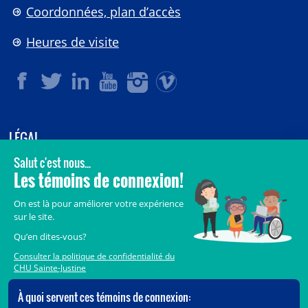
Coordonnées, plan d’accès
Heures de visite
LÉGAL
© 2006-
2026
CHU Sainte-Justine.
Tous droits réservés.
Avis légaux
Confidentialité
Sécurité
Crédits
Accès aux documents des organismes publics