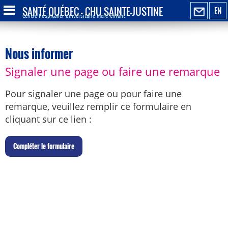
SANTÉ QUÉBEC - CHU SAINTE-JUSTINE
EN
Centre hospitalier universitaire mère-enfant
Nous informer
Signaler une page ou faire une remarque
Pour signaler une page ou pour faire une
remarque, veuillez remplir ce formulaire en
cliquant sur ce lien :
C
ompléter le formulaire