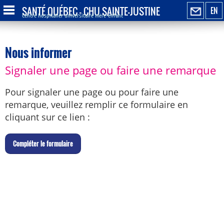
SANTÉ QUÉBEC - CHU SAINTE-JUSTINE
EN
Centre hospitalier universitaire mère-enfant
Nous informer
Signaler une page ou faire une remarque
Pour signaler une page ou pour faire une
remarque, veuillez remplir ce formulaire en
cliquant sur ce lien :
C
ompléter le formulaire