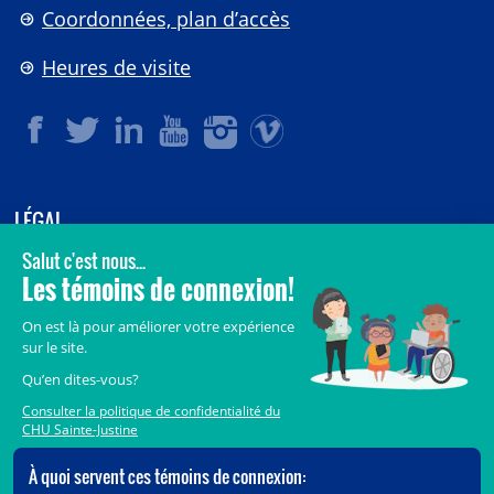
Coordonnées, plan d’accès
Heures de visite
LÉGAL
© 2006-
2026
CHU Sainte-Justine.
Tous droits réservés.
Avis légaux
Confidentialité
Sécurité
Crédits
Accès aux documents des organismes publics