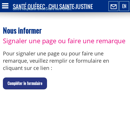
SANTÉ QUÉBEC - CHU SAINTE-JUSTINE
EN
Centre hospitalier universitaire mère-enfant
Nous informer
Signaler une page ou faire une remarque
Pour signaler une page ou pour faire une
remarque, veuillez remplir ce formulaire en
cliquant sur ce lien :
C
ompléter le formulaire