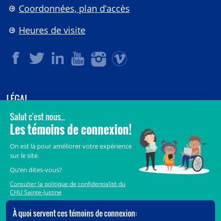
Coordonnées, plan d’accès
Heures de visite
LÉGAL
© 2006-
2026
CHU Sainte-Justine.
Tous droits réservés.
Avis légaux
Confidentialité
Sécurité
Crédits
Accès aux documents des organismes publics